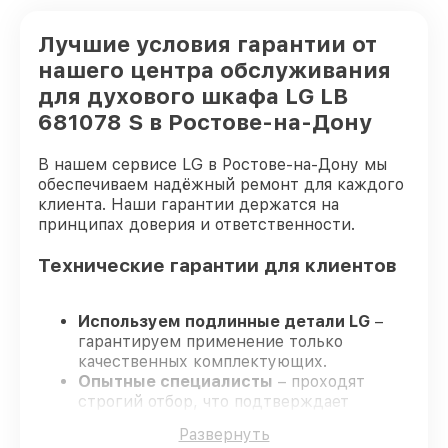
Лучшие условия гарантии от
нашего центра обслуживания
для духового шкафа LG LB
681078 S в Ростове-на-Дону
В нашем сервисе LG в Ростове-на-Дону мы
обеспечиваем надёжный ремонт для каждого
клиента. Наши гарантии держатся на
принципах доверия и ответственности.
Технические гарантии для клиентов
Используем подлинные детали LG
–
гарантируем применение только
качественных комплектующих.
Опытные специалисты
– проходят
строгий отбор, что подтверждает
уровень их профессионализма.
Развернуть
Заканчиваем ремонт в четко