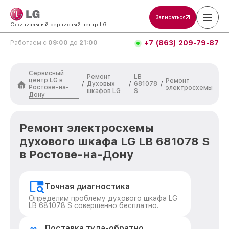
Записаться
Официальный сервисный центр LG
+7 (863) 209-79-87
Работаем с
09:00
до
21:00
Сервисный
Ремонт
LB
центр LG в
Ремонт
Духовых
681078
/
/
/
Ростове-на-
электросхемы
шкафов LG
S
Дону
Ремонт электросхемы
духового шкафа LG LB 681078 S
в Ростове-на-Дону
Точная диагностика
Определим проблему духового шкафа LG
LB 681078 S совершенно бесплатно.
Доставка туда-обратно