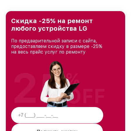
удовлетворен скоростью и качеством
предоставляемых услуг. Наша цель — стать
лучшим сервисным центром LG в городе
Ростове-на-Дону, постоянно повышая уровень
Скидка -25% на ремонт
доверия и лояльности наших клиентов.
любого устройства LG
По предварительной записи с сайта,
предоставляем скидку в размере -25%
на весь прайс услуг по ремонту
25
%
OFF