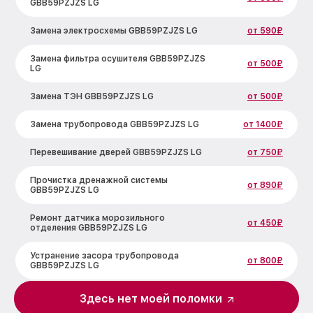
GBB59PZJZS LG
Замена электросхемы GBB59PZJZS LG
от 590₽
Замена фильтра осушителя GBB59PZJZS
от 500₽
LG
Замена ТЭН GBB59PZJZS LG
от 500₽
Замена трубопровода GBB59PZJZS LG
от 1400₽
Перевешивание дверей GBB59PZJZS LG
от 750₽
Прочистка дренажной системы
от 890₽
GBB59PZJZS LG
Ремонт датчика морозильного
от 450₽
отделения GBB59PZJZS LG
Устранение засора трубопровода
от 800₽
GBB59PZJZS LG
Ремонт испарителя GBB59PZJZS LG
от 650₽
Здесь нет моей поломки