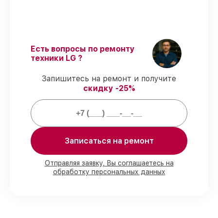
подлинные комплектующие.
Квалифицированные специалисты
–
мастера проходят строгий отбор и
регулярное обучение.
Точное соблюдение сроков
–
Есть вопросы по ремонту
гарантируем завершение работ без
техники LG ?
задержек.
Гарантийное обслуживание
–
Запишитесь на ремонт и получите
обслуживаем холодильников всегда со
скидку -25%
строгим соблюдением гарантийных
обязательств.
Мы гарантируем:
Записаться на ремонт
80%
работ с возможностью
присутствовать
Отправляя заявку, Вы соглашаетесь на
обработку персональных данных
90%
комплектующих для холодильников
имеются в наличии или быстро
поставляются
Качественные реплики и
оригинальные детали по вашему