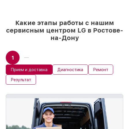
выбору
– для любого бюджета
85%
работ быстро и без задержек, при
условии, что обслуживание начинается
сразу
Какие этапы работы с нашим
сервисным центром LG в Ростове-
на-Дону
1
Прием и доставка
Диагностика
Ремонт
Результат