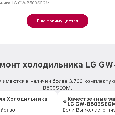
ьника LG GW-B509SEQM
Еще преимущества
емонт холодильника LG G
у имеются в наличии более 3.700 комплекту
B509SEQM.
ля Холодильника
Качественные за
LG GW-B509SEQ
ойство
Если Вы желаете ни