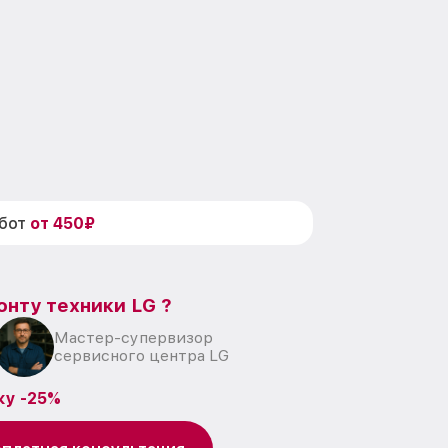
абот
от 450₽
онту техники LG ?
Мастер-супервизор
сервисного центра LG
ку -25%