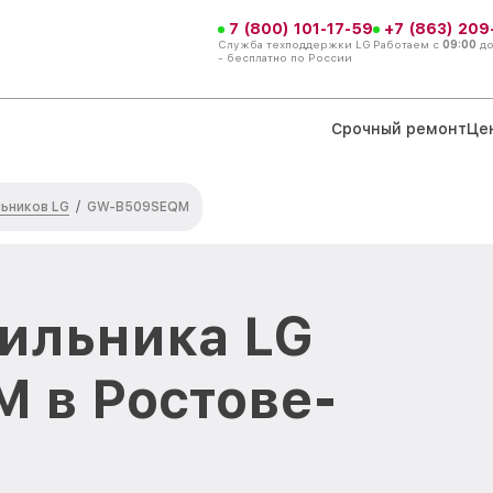
7 (800) 101-17-59
+7 (863) 209
Служба техподдержки LG
Работаем с
09:00
д
- бесплатно по России
Срочный ремонт
Це
ьников LG
/
GW-B509SEQM
ильника LG
 в Ростове-