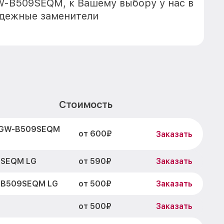
W-B509SEQM, к Вашему выбору у нас в
адежные заменители
Стоимость
а GW-B509SEQM
от 600₽
Заказать
от 590₽
9SEQM LG
Заказать
от 500₽
-B509SEQM LG
Заказать
от 500₽
Заказать