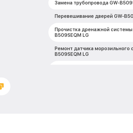
Замена трубопровода GW-B50
Перевешивание дверей GW-B5
Прочистка дренажной системы
B509SEQM LG
Ремонт датчика морозильного 
B509SEQM LG
Устранение засора трубопрово
B509SEQM LG
Ремонт испарителя GW-B509S
Замена таймера GW-B509SEQM
Замена дефростера GW-B509S
Замена усилителей GW-B509S