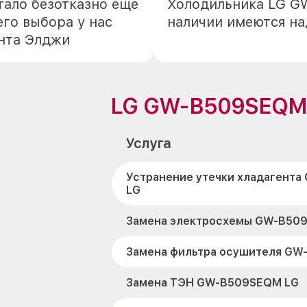
ало безотказно еще
Холодильника LG G
го выбора у нас
наличии имеются н
онта Элджи
LG GW-B509SEQM
Услуга
Устранение утечки хладагент
LG
Замена электросхемы GW-B50
Замена фильтра осушителя GW
Замена ТЭН GW-B509SEQM LG