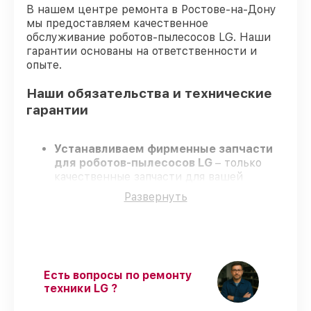
В нашем центре ремонта в Ростове-на-Дону
мы предоставляем качественное
обслуживание роботов-пылесосов LG. Наши
гарантии основаны на ответственности и
опыте.
Наши обязательства и технические
гарантии
Устанавливаем фирменные запчасти
для роботов-пылесосов LG
– только
качественные запчасти для вашей
техники.
Развернуть
Опытные мастера
– проходят строгий
отбор, что подтверждает высокий
уровень сервиса.
Завершаем работы без задержек
–
ремонт роботов-пылесосов LG без
бесконечных переносов.
Есть вопросы по ремонту
Поддержка после ремонта
– на все
техники LG ?
виды работ и комплектующие для