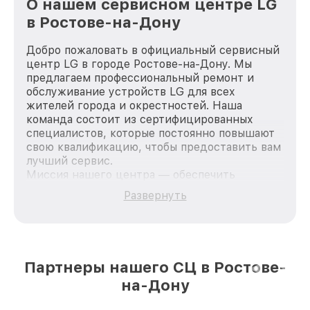
О нашем сервисном центре LG
в Ростове-на-Дону
Добро пожаловать в официальный сервисный
центр LG в городе Ростове-на-Дону. Мы
предлагаем профессиональный ремонт и
обслуживание устройств LG для всех
жителей города и окрестностей. Наша
команда состоит из сертифицированных
специалистов, которые постоянно повышают
свою квалификацию, чтобы предоставить вам
лучший сервис.
Миссия нашего центра — обеспечить
качественный и доступный ремонт для
Развернуть
каждого пользователя продукции LG, вне
зависимости от сложности поломки. Мы
стремимся к тому, чтобы каждый клиент был
удовлетворен скоростью и качеством
предоставляемых услуг. Наша цель — стать
Партнеры нашего СЦ в Ростове-
лучшим сервисным центром LG в городе
на-Дону
Ростове-на-Дону, постоянно повышая уровень
доверия и лояльности наших клиентов.