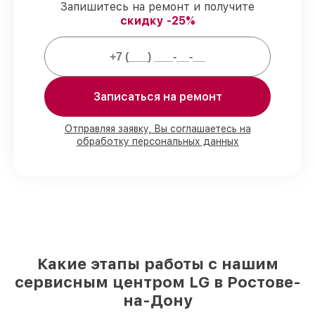
роботов-пылесосов LG предоставляется
Запишитесь на ремонт и получите
гарантия до 3-х лет.
скидку -25%
Мы гарантируем:
Записаться на ремонт
80%
заказов по ремонту выполняются в
присутствии клиента
90%
деталей LG имеются в наличии в
Отправляя заявку, Вы соглашаетесь на
Ростове-на-Дону, остальные
обработку персональных данных
доставляются быстро
Оригинальные комплектующие LG и
качественные аналоги
– только вы
выбираете, какие детали использовать, а
мы делаем ремонт с учётом
возможностей клиента
85%
работ по восстановлению LG
сделаем за 1–2 часа, если мастер
Какие этапы работы с нашим
начинает работу сразу
сервисным центром LG в Ростове-
на-Дону