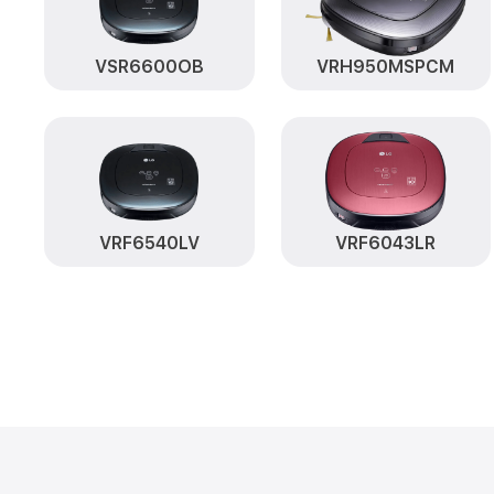
VSR6600OB
VRH950MSPCM
VRF6540LV
VRF6043LR