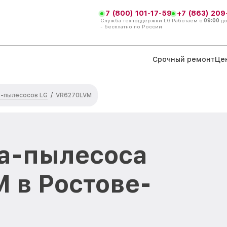
7 (800) 101-17-59
+7 (863) 209
Служба техподдержки LG
Работаем с
09:00
д
- бесплатно по России
Срочный ремонт
Це
-пылесосов LG
/
VR6270LVM
а-пылесоса
 в Ростове-