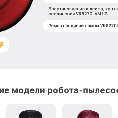
Восстановление шлейфа, конта
соединения VR6270LVM LG
Ремонт водяной помпы VR6270
Ремонт датчиков упрвления VR
Ремонт зарядной станции VR6
Калибровка VR6270LVM LG
Ремонт двигателя VR6270LVM 
Комплексная чистка VR6270LV
ие модели робота-пылесо
Ремонт материнской платы VR
Профилактическая чистка VR6