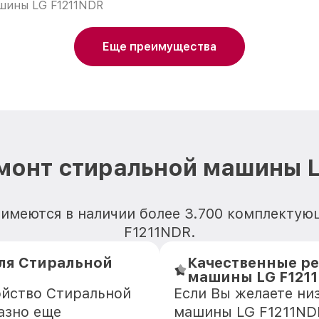
шины LG F1211NDR
Еще преимущества
монт стиральной машины 
 имеются в наличии более 3.700 комплекту
F1211NDR.
ля Стиральной
Качественные ре
машины LG F121
ойство Стиральной
Если Вы желаете ни
азно еще
машины LG F1211NDR