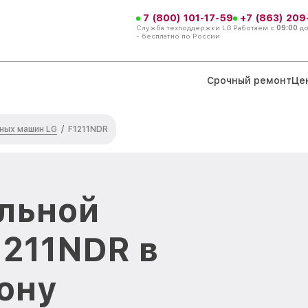
7 (800) 101-17-59
+7 (863) 209
Служба техподдержки LG
Работаем с
09:00
д
- бесплатно по России
Срочный ремонт
Це
ных машин LG
/
F1211NDR
льной
211NDR в
ону