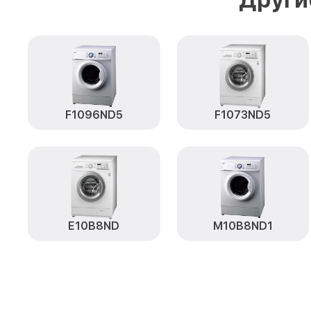
F1096ND5
F1073ND5
E10B8ND
M10B8ND1