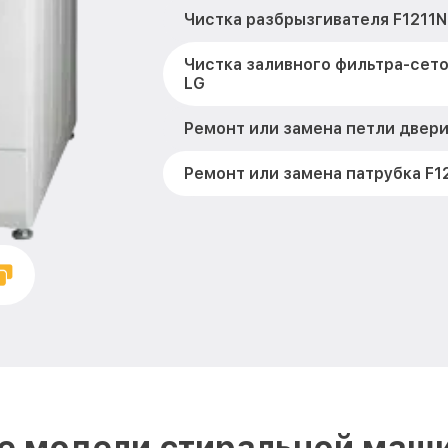
Чистка разбрызгивателя F1211
Чистка заливного фильтра-сето
LG
Ремонт или замена петли двери
Ремонт или замена патрубка F1
Замена мотора вентилятора су
LG
Замена нижнего противовеса F
Замена бака F1211NDR LG
Замена опоры бака F1211NDR LG
Ремонт аквастопа F1211NDR LG
е модели стиральной маш