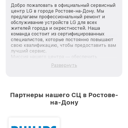
Добро пожаловать в официальный сервисный
центр LG в городе Ростове-на-Дону. Мы
предлагаем профессиональный ремонт и
обслуживание устройств LG для всех
жителей города и окрестностей. Наша
команда состоит из сертифицированных
специалистов, которые постоянно повышают
свою квалификацию, чтобы предоставить вам
лучший сервис.
Миссия нашего центра — обеспечить
качественный и доступный ремонт для
Развернуть
каждого пользователя продукции LG, вне
зависимости от сложности поломки. Мы
стремимся к тому, чтобы каждый клиент был
удовлетворен скоростью и качеством
предоставляемых услуг. Наша цель — стать
Партнеры нашего СЦ в Ростове-
лучшим сервисным центром LG в городе
на-Дону
Ростове-на-Дону, постоянно повышая уровень
доверия и лояльности наших клиентов.