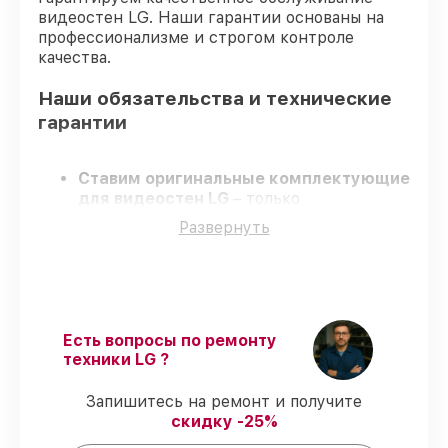
видеостен LG. Наши гарантии основаны на
профессионализме и строгом контроле
качества.
Наши обязательства и технические
гарантии
Ставим оригинальные комплектующие
для видеостен LG
– только
оригинальные запчасти для вашей
Развернуть
техники.
Сертифицированные инженеры
–
проходят регулярное обучение, что
гарантирует качество и надёжность
ремонта.
Работаем строго в установленных
Есть вопросы по ремонту
заранее временных рамках
– ремонт
техники LG ?
видеостен LG без бесконечных
переносов.
Запишитесь на ремонт и получите
Официальная гарантия
– на все ремонт
скидку -25%
и запчасти для видеостен LG